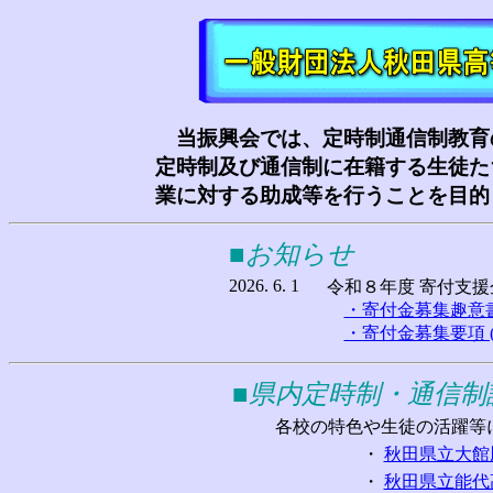
当振興会では、定時制通信制教育
定時制及び通信制に在籍する生徒た
業に対する助成等を行うことを目的
■お知らせ
2026. 6. 1
令和８年度 寄付支
・寄付金募集趣意書 
・寄付金募集要項 (
■県内定時制・通信制
各校の特色や生徒の活躍等
・
秋田県立大館
・
秋田県立能代